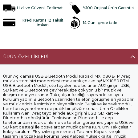
Hızlı ve Güvenli Teslimat
%100 Orijinal Ürün Garantisi
Kredi Kartına 12 Taksit
14 Gün İçinde İade
İmkanı
ÜRÜN ÖZELLIKLERI
Ürün Açıklaması USB Bluetooth Modül Kapaklı MX 1080 BTM Araç
müzik sisteminizi modernleştirmek artık çok kolay! MX 1080 BTM
USB Bluetooth Modül , oto teyplerinde bulunan AUX girişini USB,
SD kart ve Bluetooth'a çevirerek size çok yönlü bir müzik ve
iletişim deneyimi sunar. Tak çalıştır özelliği sayesinde kolayca
kurulum yapılır. Bluetooth üzerinden telefon görüşmeleri yapabilir
ve müziklerinizi kesintisiz dinleyebilirsiniz. Bu şık ve kapaklı modül,
hem fonksiyonel hem de pratik bir çözüm sunar. Ürün Özellikleri
Kullanım Alanı: Araç teyplerinde aux girişini USB, SD kart ve
Bluetooth'a dönüştürür. Fonksiyonlar: Bluetooth ile cep
telefonundan müzik dinleme ve telefon görüşmesi yapma USB ve
SD kart desteği ile dosyalardan müzik çalma Kurulum: Tak çalıştır
kolay kurulum (Ek yazılım gerekmez). Tasarım: Kapaklı ve şık
tasarım ile toza karşı koruma. Ses Kalitesi: Yüksek kaliteli müzik