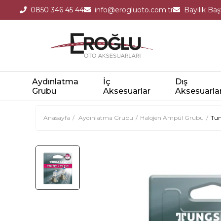
0850 346 45 44
info@erogluoto.com.tr
Bayilik Ba
Aydınlatma
İç
Dış
Grubu
Aksesuarlar
Aksesuarla
Anasayfa
Aydınlatma Grubu
Halojen Ampül Grubu
Tun