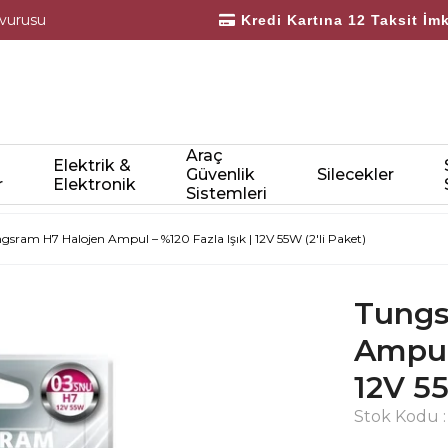
şvurusu
Kredi Kartına 12 Taksit İm
Bayilerimize Özel 10.000 TL Üzeri Ü
Araç
Elektrik &
Güvenlik
Silecekler
r
Elektronik
Sistemleri
gsram H7 Halojen Ampul – %120 Fazla Işık | 12V 55W (2'li Paket)
Tungs
Ampul 
12V 55
Stok Kodu