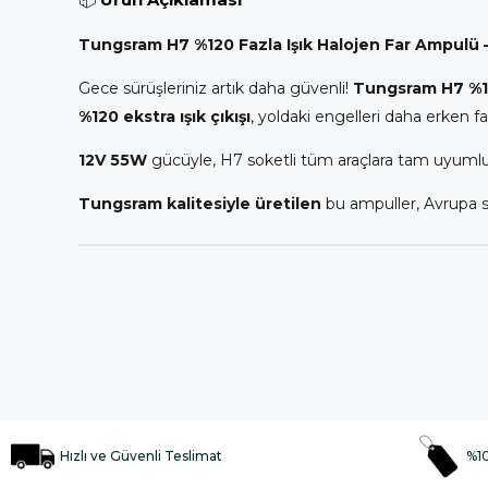
📦
Ürün Açıklaması
Tungsram H7 %120 Fazla Işık Halojen Far Ampulü –
Gece sürüşleriniz artık daha güvenli!
Tungsram H7 %12
%120 ekstra ışık çıkışı
, yoldaki engelleri daha erken fa
12V 55W
gücüyle, H7 soketli tüm araçlara tam uyuml
Tungsram kalitesiyle üretilen
bu ampuller, Avrupa 
Hızlı ve Güvenli Teslimat
%10