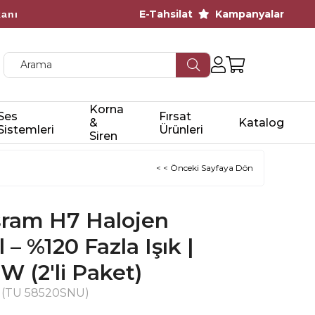
E-Tahsilat
Kampanyalar
kanı
cretsiz Kargo
Korna
Ses
Fırsat
&
Katalog
Sistemleri
Ürünleri
Siren
< < Önceki Sayfaya Dön
ram H7 Halojen
– %120 Fazla Işık |
W (2'li Paket)
(TU 58520SNU)