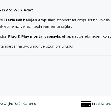
 12V 55W | 2 Adet
0 fazla ışık halojen ampuller
, standart far ampullerine kıyasl
rk etmenizi ve hızlı tepki vermenizi sağlar.
udur.
Plug & Play montaj yapısıyla
, ek aparat gerekmeden kolayca
standartlarına uygundur ve uzun ömürlüdür.
0 Orijinal Ürün Garantisi
Kredi Kartın