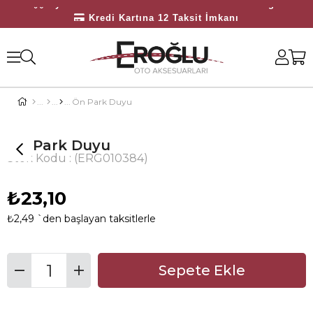
Üyelerimize Özel 3000 TL Üzeri Ücretsiz Kargo
Kredi Kartına 12 Taksit İmkanı
Bayilerimize Özel 10.000 TL Üzeri Ücretsiz Kargo
Ön Park Duyu
Ön Park Duyu
Stok Kodu
(ERG010384)
₺23,10
₺2,49
`den başlayan taksitlerle