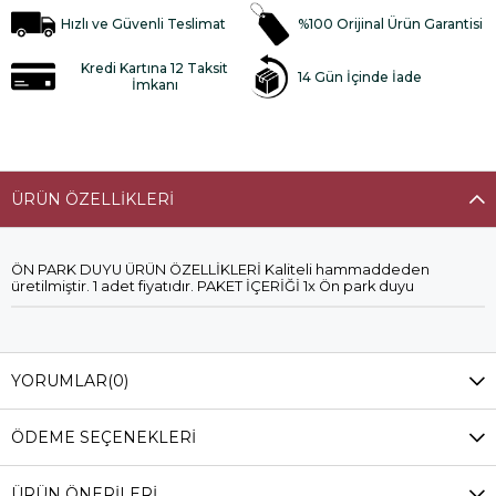
Hızlı ve Güvenli Teslimat
%100 Orijinal Ürün Garantisi
Kredi Kartına 12 Taksit
14 Gün İçinde İade
İmkanı
ÜRÜN ÖZELLIKLERI
ÖN PARK DUYU ÜRÜN ÖZELLİKLERİ Kaliteli hammaddeden
üretilmiştir. 1 adet fiyatıdır. PAKET İÇERİĞİ 1x Ön park duyu
YORUMLAR
(0)
ÖDEME SEÇENEKLERI
ÜRÜN ÖNERILERI