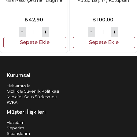
Kısa Paso Çekmeli Düğme
Kutup Başı (+) Kutupsan
₺42,90
₺100,00
Sepete Ekle
Sepete Ekle
Kurumsal
Hakkımızda
Gizlilik & Güvenlik Politikası
Mesafeli Satış Sözleşmesi
KVKK
Müşteri İlişkileri
Hesabım
Sepetim
Siparişlerim