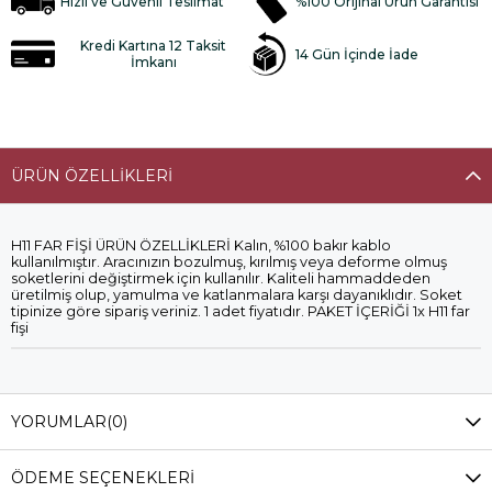
Hızlı ve Güvenli Teslimat
%100 Orijinal Ürün Garantisi
Kredi Kartına 12 Taksit
14 Gün İçinde İade
İmkanı
ÜRÜN ÖZELLIKLERI
H11 FAR FİŞİ ÜRÜN ÖZELLİKLERİ Kalın, %100 bakır kablo
kullanılmıştır. Aracınızın bozulmuş, kırılmış veya deforme olmuş
soketlerini değiştirmek için kullanılır. Kaliteli hammaddeden
üretilmiş olup, yamulma ve katlanmalara karşı dayanıklıdır. Soket
tipinize göre sipariş veriniz. 1 adet fiyatıdır. PAKET İÇERİĞİ 1x H11 far
fişi
YORUMLAR
(0)
ÖDEME SEÇENEKLERI