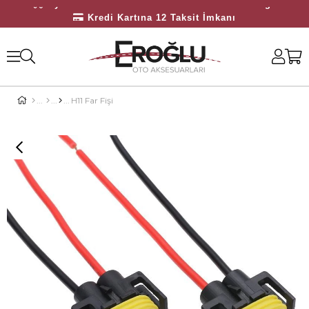
Üyelerimize Özel 3000 TL Üzeri Ücretsiz Kargo
Kredi Kartına 12 Taksit İmkanı
Bayilerimize Özel 10.000 TL Üzeri Ücretsiz Kargo
H11 Far Fişi