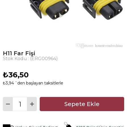
H11 Far Fişi
Stok Kodu
(ERG00964)
₺36,50
₺3,94
`den başlayan taksitlerle