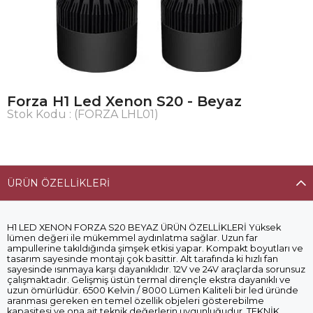
Forza H1 Led Xenon S20 - Beyaz
Stok Kodu
(FORZA LHL01)
ÜRÜN ÖZELLIKLERI
H1 LED XENON FORZA S20 BEYAZ ÜRÜN ÖZELLİKLERİ Yüksek
lümen değeri ile mükemmel aydınlatma sağlar. Uzun far
ampullerine takıldığında şimşek etkisi yapar. Kompakt boyutları ve
tasarım sayesinde montajı çok basittir. Alt tarafında ki hızlı fan
sayesinde ısınmaya karşı dayanıklıdır. 12V ve 24V araçlarda sorunsuz
çalışmaktadır. Gelişmiş üstün termal dirençle ekstra dayanıklı ve
uzun ömürlüdür. 6500 Kelvin / 8000 Lümen Kaliteli bir led üründe
aranması gereken en temel özellik objeleri gösterebilme
kapasitesi ve ona ait teknik değerlerin uygunluğudur. TEKNİK