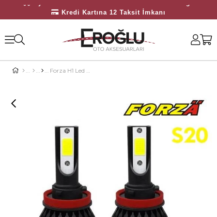
Üyelerimize Özel 3000 TL Üzeri Ücretsiz Kargo
Kredi Kartına 12 Taksit İmkanı
Bayilerimize Özel 10.000 TL Üzeri Ücretsiz Kargo
Forza H1 Led Xenon S20 - Beyaz