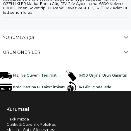
ÖZELLİKLER Marka: Forza Güç: 12V-24V Aydınlatma: 6500 Kelvin /
8000 Lümen Soket tipi: H1 Renk: Beyaz PAKET İÇERİĞİ 1x 2 Adet H1
led xenon forza
YORUMLAR
(0)
ÜRÜN ÖNERILERI
Hızlı ve Güvenli Teslimat
%100 Orijinal Ürün Garantisi
Kredi Kartına 12 Taksit İmkanı
14 Gün İçinde İade
Kurumsal
Hakkımızda
Gizlilik & Güvenlik Politikası
Mesafeli Satış Sözleşmesi