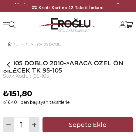
Üyelerimize Özel 3000 TL Üzeri Ücretsiz Kargo
Kredi Kartına 12 Taksit İmkanı
Bayilerimize Özel 10.000 TL Üzeri Ücretsiz Kargo
95-105 DOBLO 2010->ARACA ÖZEL ÖN SİLECEK TK 95-105
95-105 DOBLO 2010->ARACA ÖZEL ÖN
SİLECEK TK 95-105
Stok Kodu
(95-105)
₺151,80
₺16,40
`den başlayan taksitlerle