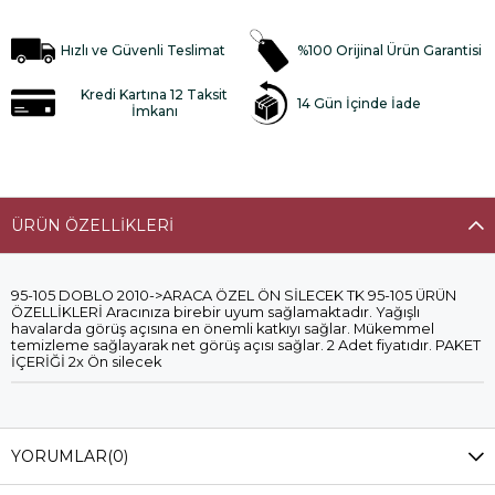
Hızlı ve Güvenli Teslimat
%100 Orijinal Ürün Garantisi
Kredi Kartına 12 Taksit
14 Gün İçinde İade
İmkanı
ÜRÜN ÖZELLIKLERI
95-105 DOBLO 2010->ARACA ÖZEL ÖN SİLECEK TK 95-105 ÜRÜN
ÖZELLİKLERİ Aracınıza birebir uyum sağlamaktadır. Yağışlı
havalarda görüş açısına en önemli katkıyı sağlar. Mükemmel
temizleme sağlayarak net görüş açısı sağlar. 2 Adet fiyatıdır. PAKET
İÇERİĞİ 2x Ön silecek
YORUMLAR
(0)