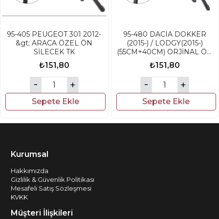
95-405 PEUGEOT 301 2012-
95-480 DACIA DOKKER
&gt; ARACA ÖZEL ÖN
(2015-) / LODGY(2015-)
SİLECEK TK
(55CM+40CM) ORJİNAL ÖN
SİLECEK
₺151,80
₺151,80
Sepete Ekle
Sepete Ekle
Kurumsal
Hakkımızda
Gizlilik & Güvenlik Politikası
Mesafeli Satış Sözleşmesi
KVKK
Müşteri İlişkileri